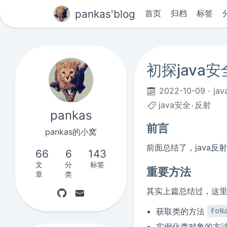
pankas'blog
首页
归档
标签
初探java安
2022-10-09
ja
java安全
反射
pankas
前言
pankas的小窝
前面总结了，java
66
6
143
文
分
标签
重要方法
章
类
其实上篇总结过，这
获取类的方法
foN
实例化类对象的方