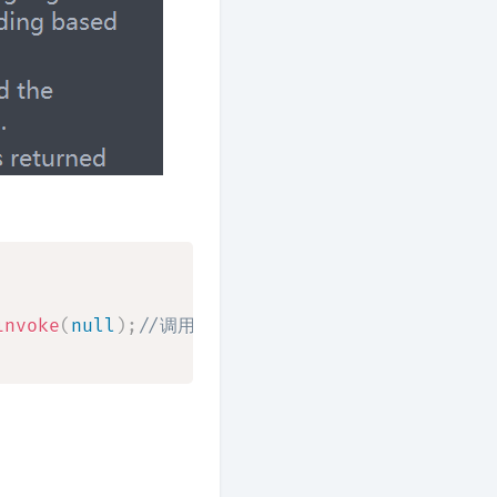
invoke
(
null
)
;
//调用的是静态方法，invoke()里参数