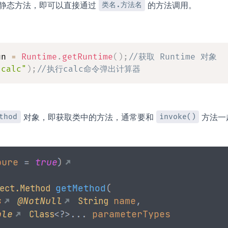
静态方法，即可以直接通过
的方法调用。
类名.方法名
un 
=
Runtime
.
getRuntime
(
)
;
//获取 Runtime 对象
"calc"
)
;
//执行calc命令弹出计算器
对象，即获取类中的方法，通常要和
方法一
thod
invoke()