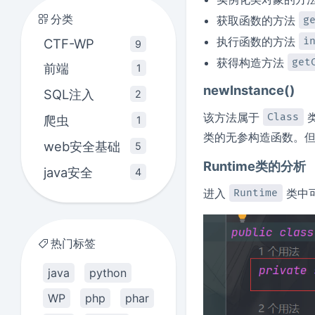
分类
获取函数的方法
g
执行函数的方法
i
CTF-WP
9
获得构造方法
get
前端
1
newInstance()
SQL注入
2
该方法属于
Class
爬虫
1
类的无参构造函数。
web安全基础
5
Runtime类的分析
java安全
4
进入
类中
Runtime
热门标签
java
python
WP
php
phar