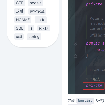
CTF
nodejs
反射
java安全
HGAME
node
SQL
js
jdk17
ssti
spring
发现
类使
Runtime