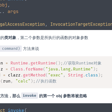
在的
类对象
，第二个参数是所执行的函数的对象参数
方法来说
 command)
un 
=
Runtime
.
getRuntime
(
)
;
//获取Runtime对象
zz 
=
Class
.
forName
(
"java.lang.Runtime"
)
;
d 
=
 clazz
.
getMethod
(
"exec"
,
String
.
class
)
;
e
(
run
,
"calc"
)
;
//执行函数
态方法，那么
的第一个 obj 参数将被忽略
invoke