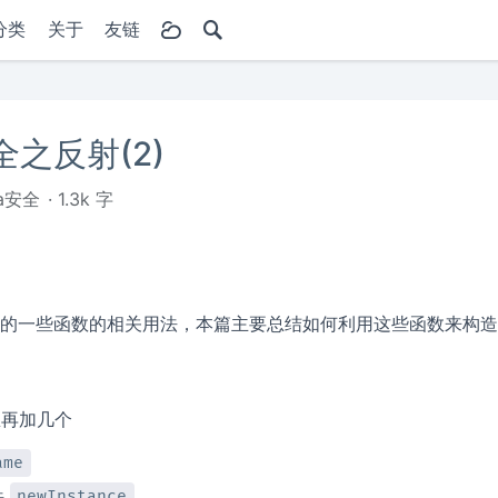
分类
关于
友链
全之反射(2)
va安全
1.3k 字
反射的一些函数的相关用法，本篇主要总结如何利用这些函数来构
里再加几个
ame
法
newInstance