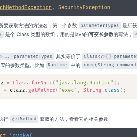
所要获取方法的方法名，第二个参数
是所获
parameterTypes
是个 Class 类型的数组，用的是java的
可变长参数
的写法，
s
其实等价于
?>... parameterTypes
Class<?>[] paramete
对应的参数类型。比如
中的
Runtime
exec(String command
zz 
=
Class
.
forName
(
"java.lang.Runtime"
)
;
d 
=
 clazz
.
getMethod
(
"exec"
,
String
.
class
)
;
执行
获取的方法，看看它的相关参数
getMethod