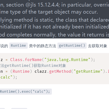
所说的
类中的静态方法
去获取对象
Runtime
getRuntime()
zz 
=
Class
.
forName
(
"java.lang.Runtime"
)
;
getRuntime()获取Runtime对象
un 
=
(
Runtime
)
 clazz
.
getMethod
(
"getRuntime"
)
.
"calc"
)
;
Runtime().exec("calc");